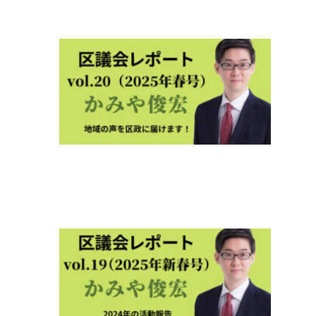
8月13
日
区議
レポ
ト
2025
春号
vol.2
2025年
4月17
区議
会レ
ポー