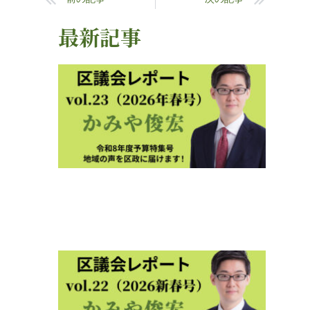
最新記事
区議
レポ
ト
2026
春号
vol.2
2026年
4月23
区議
レポ