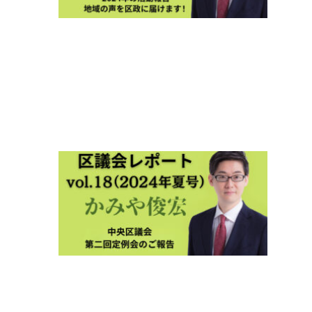
ト
2025
新春
号
vol.19
2025年
1月5日
区議
会レ
ポー
ト
2024
夏号