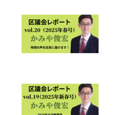
8月13
日
区議
レポ
ト
2025
春号
vol.2
2025年
4月17
区議
会レ
ポー