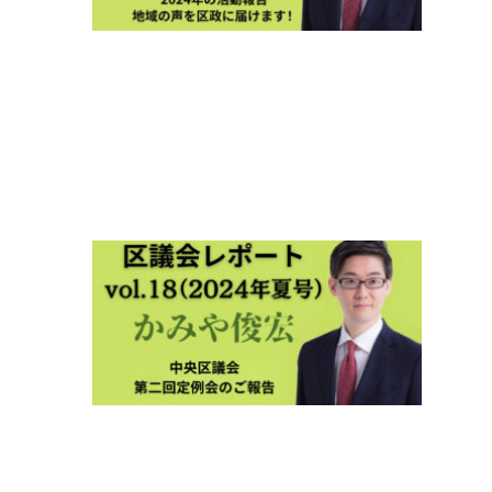
ト
2025
新春
号
vol.19
2025年
1月5日
区議
会レ
ポー
ト
2024
夏号